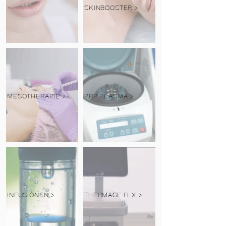
SKINBOOSTER >
MESOTHERAPIE >
PRP PLASMA >
INFUSIONEN >
THERMAGE FLX >