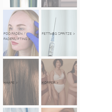
PDO FÄDEN /
FETTWEG SPRITZE >
FADENLIFTING >
HAARE >
KÖRPER >