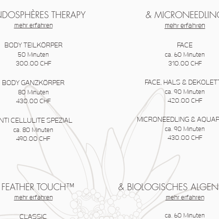
NDOSPHÈRES THERAPY
& MICRONEEDLIN
mehr erfahren
mehr erfahren
BODY TEILKÖRPER
FACE
50 Minuten
ca. 60 Minuten
300.00 CHF
310.00 CHF
FACE, HALS & DEKOLET
BODY GANZKÖRPER
ca. 90 Minuten
80 Minuten
420.00 CHF
430.00 CHF
MICRONEEDLING & AQUA
NTI CELLULITE SPEZIAL
ca. 90 Minuten
ca. 80 M
inuten
430.00 CHF
490.00 CHF
 FEATHER TOUCH™
& BIOLOGISCHES ALGEN
mehr erfahren
mehr erfahren
ca. 60 Minuten
CLASSIC