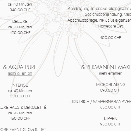
ca. 40 Minuten
Abreinigung, intensive, biologische
340.00 CHF
Gesichtsbehandlung, Mas
Abschlusspflege.
Inklusive ergänze
DELUXE
Homecare Set
ca. 70 Minuten
420.00 CHF
400.00 CHF
& AQUA PURE
& PERMANENT MAKE
mehr erfahren
mehr erfahren
MICROBLADING
INTENSE
890.00 CHF
ca. 45 Minuten
300.00 CH
LIDSTRICH / WIMPERNKRANKVE
LUXE HALS & DEKOLETTÉ
650.00 CHF
ca. 95 Minuten
450.00 CHF
LIPPEN
950.00 CHF
FORE EVENT GLOW & LIFT