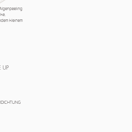
 Algenpeeling
ke,
ndem kleinem
 UP
RDICHTUNG