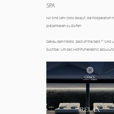
SPA
Wir sind sehr stolz darauf, die Kooperatio
präsentieren zu dürfen.
Getreu dem Motto „best of the best ²“ sind
buchbar. Um das Wohlfühlerlebnis abzurunde