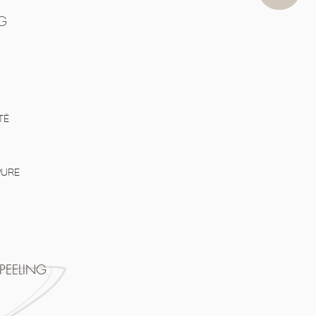
G
TÉ
PURE
PEELING